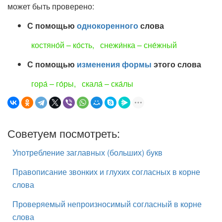
может быть проверено:
С помощью
однокоренного
слова
костяно́й – ко́сть, снежи́нка – сне́жный
С помощью
изменения формы
этого слова
гора́ – го́ры, скала́ – ска́лы
Советуем посмотреть:
Употребление заглавных (больших) букв
Правописание звонких и глухих согласных в корне
слова
Проверяемый непроизносимый согласный в корне
слова