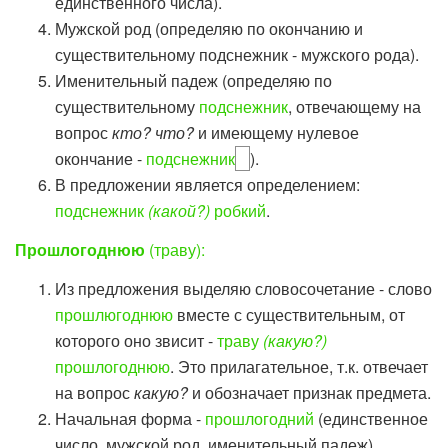
единственного числа).
Мужской род (определяю по окончанию и
существительному подснежник - мужского рода).
Именительный падеж (определяю по
существительному
подснежник
, отвечающему на
вопрос
кто? что?
и имеющему нулевое
окончание -
подснежник
).
В предложении является определением:
подснежник
(какой?)
робкий
.
Прошлогоднюю
(траву):
Из предложения выделяю словосочетание - слово
прошлюгоднюю
вместе с существительным, от
которого оно звисит -
траву
(какую?)
прошлогоднюю
. Это прилагательное, т.к. отвечает
на вопрос
какую?
и обозначает признак предмета.
Начальная форма -
прошлогодний
(единственное
число, мужской род, именительный падеж).