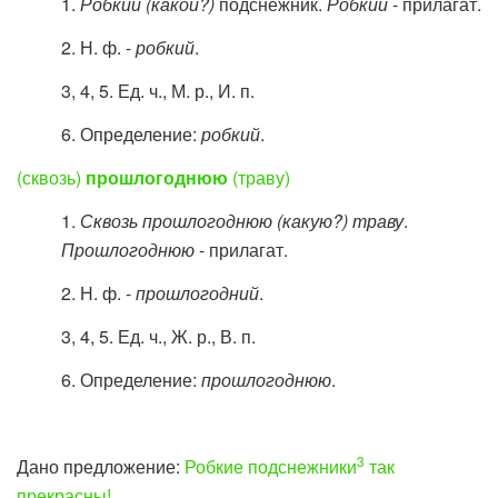
1.
Робкий
(какой?)
подснежник.
Робкий
- прилагат.
2. Н. ф. -
робкий
.
3, 4, 5. Ед. ч., М. р., И. п.
6. Определение:
робкий
.
(сквозь)
прошлогоднюю
(траву)
1.
Сквозь прошлогоднюю (какую?) траву
.
Прошлогоднюю
- прилагат.
2. Н. ф. -
прошлогодний
.
3, 4, 5. Ед. ч., Ж. р., В. п.
6. Определение:
прошлогоднюю
.
3
Дано предложение:
Робкие подснежники
так
прекрасны!